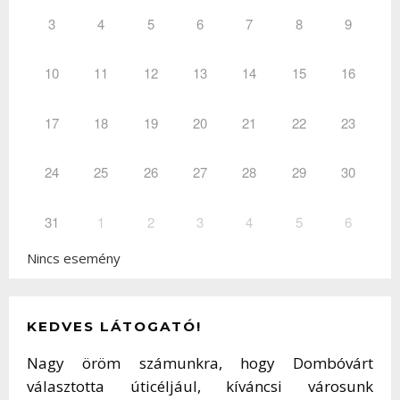
3
4
5
6
7
8
9
10
11
12
13
14
15
16
17
18
19
20
21
22
23
24
25
26
27
28
29
30
31
1
2
3
4
5
6
Nincs esemény
KEDVES LÁTOGATÓ!
Nagy öröm számunkra, hogy Dombóvárt
választotta úticéljául, kíváncsi városunk