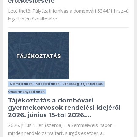
értékesítésére
Letölthető: Pályázati felhívás a dombóvári 6344/1 hrsz.-ú
ingatlan értékesítésére
Kiemelt hírek
•
Közéleti hírek
•
Lakossági tájékoztatás
•
Önkormányzati hírek
Tájékoztatás a dombóvári
gyermekorvosok rendelési idejéről
2026. június 15-től 2026....
2026. július 1-jén (szerda) – a Semmelweis-napon –
minden rendelő zárva tart, sürgős esetben a...