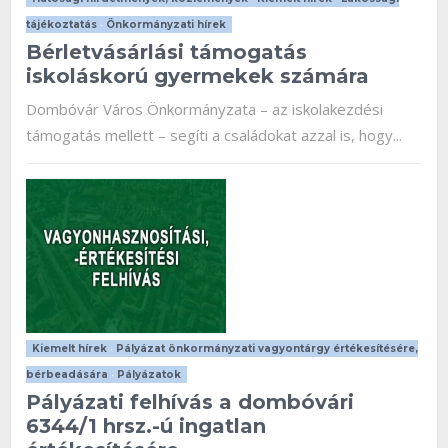
tájékoztatás
•
Önkormányzati hírek
Bérletvásárlási támogatás
iskoláskorú gyermekek számára
Dombóvár Város Önkormányzata – az iskolakezdési
támogatás mellett – segíti a családokat azzal is, hogy...
Kiemelt hírek
•
Pályázat önkormányzati vagyontárgy értékesítésére,
bérbeadására
•
Pályázatok
Pályázati felhívás a dombóvári
6344/1 hrsz.-ú ingatlan