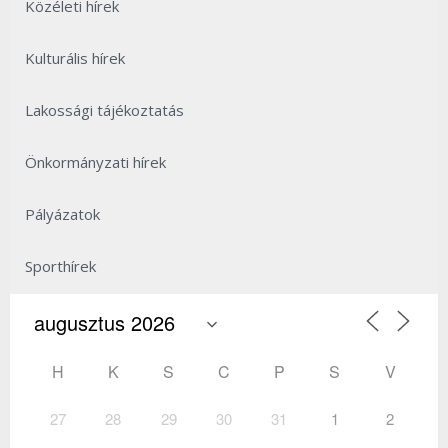
Közéleti hírek
Kulturális hírek
Lakossági tájékoztatás
Önkormányzati hírek
Pályázatok
Sporthírek
H
K
S
C
P
S
V
27
28
29
30
31
1
2