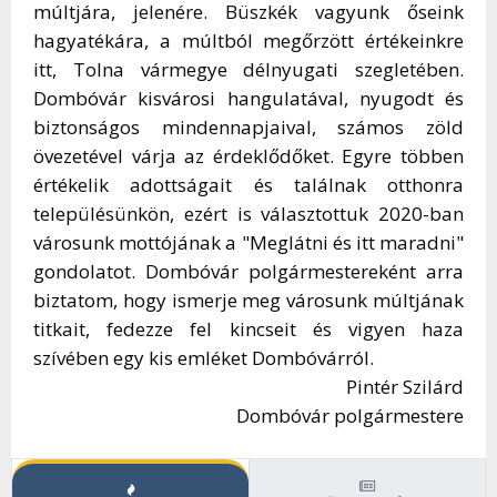
múltjára, jelenére. Büszkék vagyunk őseink
hagyatékára, a múltból megőrzött értékeinkre
itt, Tolna vármegye délnyugati szegletében.
Dombóvár kisvárosi hangulatával, nyugodt és
biztonságos mindennapjaival, számos zöld
övezetével várja az érdeklődőket. Egyre többen
értékelik adottságait és találnak otthonra
településünkön, ezért is választottuk 2020-ban
városunk mottójának a "Meglátni és itt maradni"
gondolatot. Dombóvár polgármestereként arra
biztatom, hogy ismerje meg városunk múltjának
titkait, fedezze fel kincseit és vigyen haza
szívében egy kis emléket Dombóvárról.
Pintér Szilárd
Dombóvár polgármestere