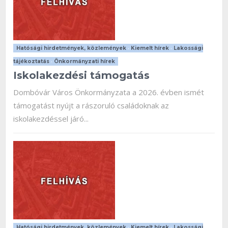
Hatósági hirdetmények, közlemények
•
Kiemelt hírek
•
Lakossági
tájékoztatás
•
Önkormányzati hírek
Iskolakezdési támogatás
Dombóvár Város Önkormányzata a 2026. évben ismét
támogatást nyújt a rászoruló családoknak az
iskolakezdéssel járó...
Hatósági hirdetmények, közlemények
•
Kiemelt hírek
•
Lakossági