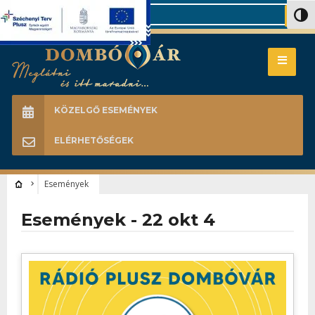
Search
Nagy 
KÖZELGŐ ESEMÉNYEK
ELÉRHETŐSÉGEK
Események
Események - 22 okt 4