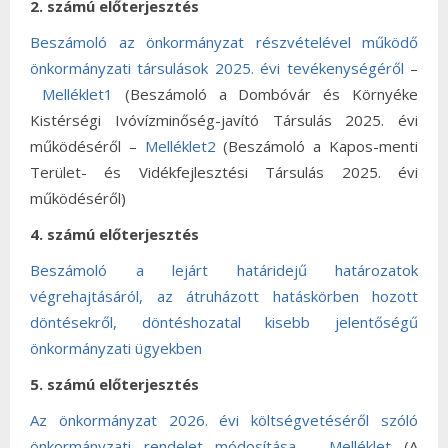
2. számú előterjesztés
Beszámoló az önkormányzat részvételével működő
önkormányzati társulások 2025. évi tevékenységéről
–
Melléklet1
(Beszámoló a Dombóvár és Környéke
Kistérségi Ivóvízminőség-javító Társulás 2025. évi
működéséről –
Melléklet2
(Beszámoló a Kapos-menti
Terület- és Vidékfejlesztési Társulás 2025. évi
működéséről)
4. számú előterjesztés
Beszámoló a lejárt határidejű határozatok
végrehajtásáról, az átruházott hatáskörben hozott
döntésekről, döntéshozatal kisebb jelentőségű
önkormányzati ügyekben
5. számú előterjesztés
Az önkormányzat 2026. évi költségvetéséről szóló
önkormányzati rendelet módosítása
–
Melléklet
(A