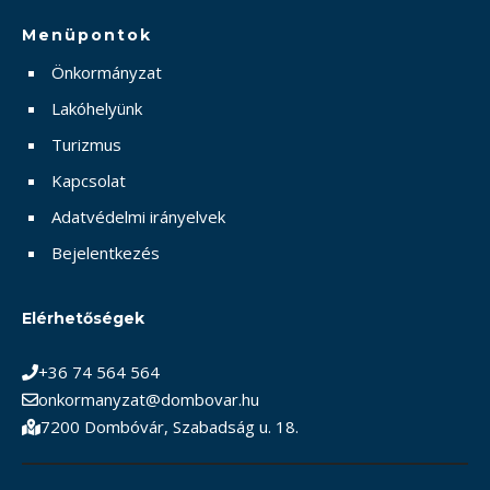
Menüpontok
Önkormányzat
Lakóhelyünk
Turizmus
Kapcsolat
Adatvédelmi irányelvek
Bejelentkezés
Elérhetőségek
+36 74 564 564
onkormanyzat@dombovar.hu
7200 Dombóvár, Szabadság u. 18.