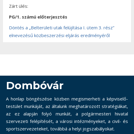
Zárt ülés:
PG/1. számú előterjesztés
Döntés a „Belterületi utak felújítása I. ütem 3. rész”
elnevezésű közbeszerzési eljárás eredményéről
Dombóvár
A honlap böngészése közben megismerheti a képviselő-
testület munkáját, az általunk meghatározott stratégiákat,
az ez alapján folyó munkát, a polgármesteri hivatal
szervezeti felépítését, a városi intézményeket, a civil- és
sportszervezeteket, továbbá a helyi jogszabályokat.