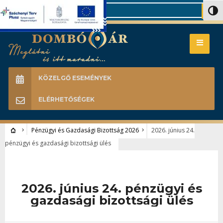
Search
Nagy 
KÖZELGŐ ESEMÉNYEK
ELÉRHETŐSÉGEK
Pénzügyi és Gazdasági Bizottság 2026
2026. június 24.
pénzügyi és gazdasági bizottsági ülés
2026. június 24. pénzügyi és
gazdasági bizottsági ülés