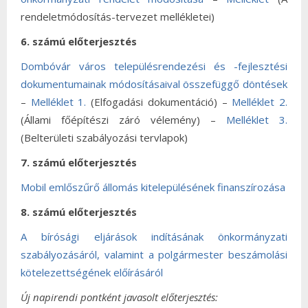
rendeletmódosítás-tervezet mellékletei)
6. számú előterjesztés
Dombóvár város településrendezési és -fejlesztési
dokumentumainak módosításaival összefüggő döntések
–
Melléklet 1.
(Elfogadási dokumentáció) –
Melléklet 2.
(Állami főépítészi záró vélemény) –
Melléklet 3.
(Belterületi szabályozási tervlapok)
7. számú előterjesztés
Mobil emlőszűrő állomás kitelepülésének finanszírozása
8. számú előterjesztés
A bírósági eljárások indításának önkormányzati
szabályozásáról, valamint a polgármester beszámolási
kötelezettségének előírásáról
Új napirendi pontként javasolt előterjesztés: